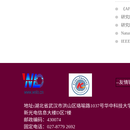
《A
研究
研究
Nat
IE
地址
:
湖北省武汉市洪山区珞喻路1037号华中科技大
新光电信息大楼D区7楼
邮政编码：430074
固定电话：027-8779 2692