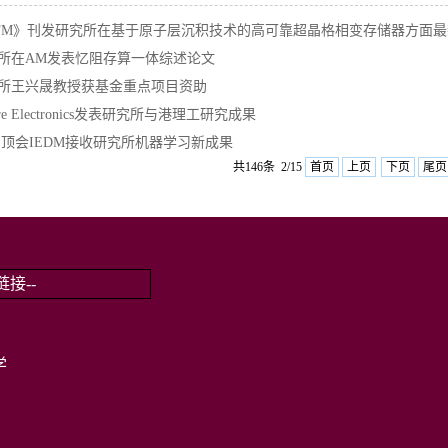
FM》刊发研究所在基于原子层沉积技术的高可靠超晶格相变存储器方面
所在AM发表忆阻存算一体综述论文
所王兴晟教授获基金重点项目资助
ure Electronics发表研究所与港理工研究成果
EE顶会IEDM接收研究所机器学习新成果
共146条 2/15
首页
上页
下页
尾页
学