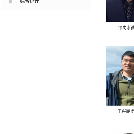
综合统计
缪向水
王兴晟 